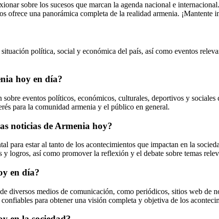
ionar sobre los sucesos que marcan la agenda nacional e internacional. D
 nos ofrece una panorámica completa de la realidad armenia. ¡Mantente
situación política, social y económica del país, así como eventos relevan
enia hoy en día?
 sobre eventos políticos, económicos, culturales, deportivos y sociales
nterés para la comunidad armenia y el público en general.
as noticias de Armenia hoy?
l para estar al tanto de los acontecimientos que impactan en la socie
s y logros, así como promover la reflexión y el debate sobre temas relev
oy en día?
de diversos medios de comunicación, como periódicos, sitios web de noti
s confiables para obtener una visión completa y objetiva de los aconteci
oy en la sociedad?