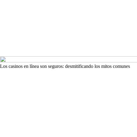
Los casinos en línea son seguros: desmitificando los mitos comunes