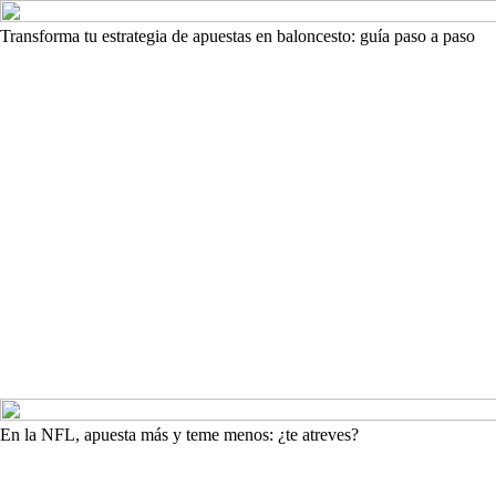
Transforma tu estrategia de apuestas en baloncesto: guía paso a paso
En la NFL, apuesta más y teme menos: ¿te atreves?