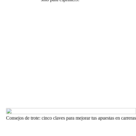
Consejos de trote: cinco claves para mejorar tus apuestas en carreras