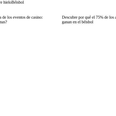
e hielo
Béisbol
a de los eventos de casino:
Descubre por qué el 75% de los 
rmas?
ganan en el béisbol