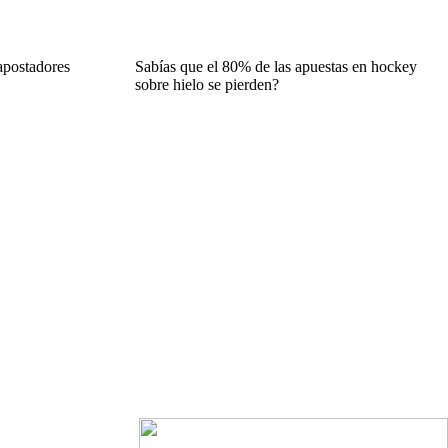
apostadores
Sabías que el 80% de las apuestas en hockey
sobre hielo se pierden?