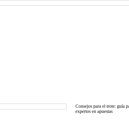
Consejos para el trote: guía p
expertos en apuestas