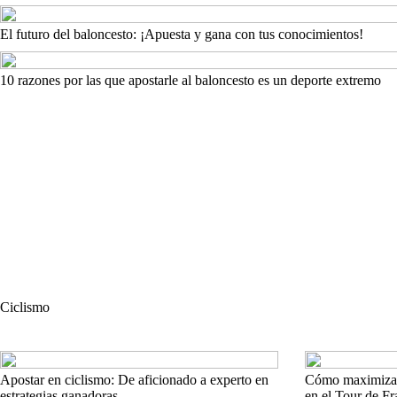
El futuro del baloncesto: ¡Apuesta y gana con tus conocimientos!
10 razones por las que apostarle al baloncesto es un deporte extremo
Ciclismo
Apostar en ciclismo: De aficionado a experto en
Cómo maximizar 
estrategias ganadoras
en el Tour de Fr