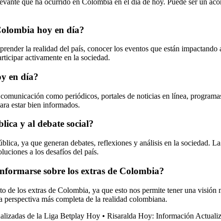
evante que ha ocurrido en Colombia en el día de hoy. Puede ser un aconte
 Colombia hoy en día?
ender la realidad del país, conocer los eventos que están impactando a
rticipar activamente en la sociedad.
oy en día?
municación como periódicos, portales de noticias en línea, programas d
para estar bien informados.
ica y al debate social?
blica, ya que generan debates, reflexiones y análisis en la sociedad. L
luciones a los desafíos del país.
 informarse sobre los extras de Colombia?
nto de los extras de Colombia, ya que esto nos permite tener una visión 
na perspectiva más completa de la realidad colombiana.
alizadas de la Liga Betplay Hoy
•
Risaralda Hoy: Información Actuali