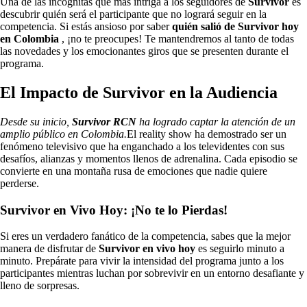
Una de las incógnitas que más intriga a los seguidores de
Survivor
es
descubrir quién será el participante que no logrará seguir en la
competencia. Si estás ansioso por saber
quién salió de Survivor hoy
en Colombia
, ¡no te preocupes! Te mantendremos al tanto de todas
las novedades y los emocionantes giros que se presenten durante el
programa.
El Impacto de Survivor en la Audiencia
Desde su inicio,
Survivor RCN
ha logrado captar la atención de un
amplio público en Colombia.
El reality show ha demostrado ser un
fenómeno televisivo que ha enganchado a los televidentes con sus
desafíos, alianzas y momentos llenos de adrenalina. Cada episodio se
convierte en una montaña rusa de emociones que nadie quiere
perderse.
Survivor en Vivo Hoy: ¡No te lo Pierdas!
Si eres un verdadero fanático de la competencia, sabes que la mejor
manera de disfrutar de
Survivor en vivo hoy
es seguirlo minuto a
minuto. Prepárate para vivir la intensidad del programa junto a los
participantes mientras luchan por sobrevivir en un entorno desafiante y
lleno de sorpresas.