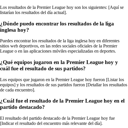
Los resultados de la Premier League hoy son los siguientes: [Aquí se
listarían los resultados del día actual].
¿Dónde puedo encontrar los resultados de la liga
inglesa hoy?
Puedes encontrar los resultados de la liga inglesa hoy en diferentes
sitios web deportivos, en las redes sociales oficiales de la Premier
League o en las aplicaciones móviles especializadas en deportes.
¿Qué equipos jugaron en la Premier League hoy y
cuál fue el resultado de sus partidos?
Los equipos que jugaron en la Premier League hoy fueron [Listar los
equipos] y los resultados de sus partidos fueron [Detallar los resultados
de cada encuentro].
¿Cuál fue el resultado de la Premier League hoy en el
partido destacado?
El resultado del partido destacado de la Premier League hoy fue
[Indicar el resultado del encuentro más relevante del día].