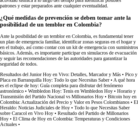
actividad sísmica a lo largo del tiempo para identificar posibles
patrones y estar preparados ante cualquier eventualidad.
¿Qué medidas de prevención se deben tomar ante la
posibilidad de un temblor en Colombia?
Ante la posibilidad de un temblor en Colombia, es fundamental tener
un plan de emergencia familiar, identificar zonas seguras en el hogar y
en el trabajo, así como contar con un kit de emergencia con suministros
básicos. Además, es importante participar en simulacros de evacuación
y seguir las recomendaciones de las autoridades para garantizar la
seguridad de todos.
Resultados del Junior Hoy en Vivo: Detalles, Marcador y Más
•
Pico y
Placa en Barranquilla Hoy: Todo lo que Necesitas Saber
•
A qué hora
es el eclipse de hoy: Guía completa para disfrutar del fenómeno
astronómico
•
Wimbledon Hoy: Tenis en Wimbledon Hoy
•
Horario y
Transmisión del Partido Nacional vs Millonarios Hoy
•
Bitcoin hoy en
Colombia: Actualización del Precio y Valor en Pesos Colombianos
•
El
Heraldo: Noticias Judiciales de Hoy
•
Todo lo que Necesitas Saber
sobre Caracol en Vivo Hoy
•
Resultado del Partido de Millonarios
Hoy
•
El Clima de Hoy en Colombia: Temperaturas y Condiciones
Actuales
•