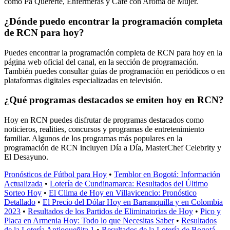
como Pa Quererte, Enfermeras y Café con Aroma de Mujer.
¿Dónde puedo encontrar la programación completa
de RCN para hoy?
Puedes encontrar la programación completa de RCN para hoy en la
página web oficial del canal, en la sección de programación.
También puedes consultar guías de programación en periódicos o en
plataformas digitales especializadas en televisión.
¿Qué programas destacados se emiten hoy en RCN?
Hoy en RCN puedes disfrutar de programas destacados como
noticieros, realities, concursos y programas de entretenimiento
familiar. Algunos de los programas más populares en la
programación de RCN incluyen Día a Día, MasterChef Celebrity y
El Desayuno.
Pronósticos de Fútbol para Hoy
•
Temblor en Bogotá: Información
Actualizada
•
Lotería de Cundinamarca: Resultados del Último
Sorteo Hoy
•
El Clima de Hoy en Villavicencio: Pronóstico
Detallado
•
El Precio del Dólar Hoy en Barranquilla y en Colombia
2023
•
Resultados de los Partidos de Eliminatorias de Hoy
•
Pico y
Placa en Armenia Hoy: Todo lo que Necesitas Saber
•
Resultados
de la Lotería Antioqueñita 1
•
Resultados de la Lotería de Bogotá