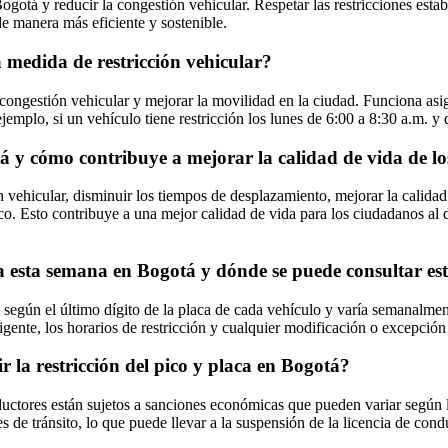
gotá y reducir la congestión vehicular. Respetar las restricciones esta
e manera más eficiente y sostenible.
 medida de restricción vehicular?
congestión vehicular y mejorar la movilidad en la ciudad. Funciona asi
jemplo, si un vehículo tiene restricción los lunes de 6:00 a 8:30 a.m. y 
otá y cómo contribuye a mejorar la calidad de vida de l
n vehicular, disminuir los tiempos de desplazamiento, mejorar la calidad
co. Esto contribuye a una mejor calidad de vida para los ciudadanos al di
a esta semana en Bogotá y dónde se puede consultar es
 según el último dígito de la placa de cada vehículo y varía semanalmen
igente, los horarios de restricción y cualquier modificación o excepción
 la restricción del pico y placa en Bogotá?
ductores están sujetos a sanciones económicas que pueden variar según l
s de tránsito, lo que puede llevar a la suspensión de la licencia de con