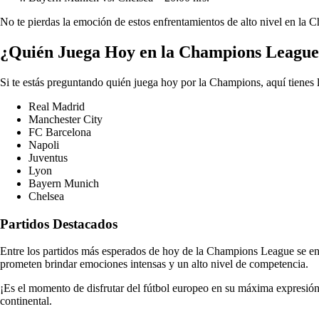
No te pierdas la emoción de estos enfrentamientos de alto nivel en la 
¿Quién Juega Hoy en la Champions Leagu
Si te estás preguntando quién juega hoy por la Champions, aquí tienes
Real Madrid
Manchester City
FC Barcelona
Napoli
Juventus
Lyon
Bayern Munich
Chelsea
Partidos Destacados
Entre los partidos más esperados de hoy de la Champions League se enc
prometen brindar emociones intensas y un alto nivel de competencia.
¡Es el momento de disfrutar del fútbol europeo en su máxima expresión 
continental.