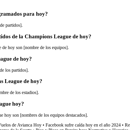
ogramados para hoy?
de partidos].
artidos de la Champions League de hoy?
e de hoy son [nombre de los equipos].
League de hoy?
e los partidos].
ns League de hoy?
bre de los estadios].
eague hoy?
e hoy son [nombres de los equipos destacados].
Vuelos de Avianca Hoy
•
Facebook sufre caída hoy en el año 2024
•
Re