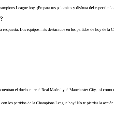
Champions League hoy. ¡Prepara tus palomitas y disfruta del espectáculo
e?
 la respuesta. Los equipos más destacados en los partidos de hoy de la
uentran el duelo entre el Real Madrid y el Manchester City, así como e
con los partidos de la Champions League hoy! No te pierdas la acción y 