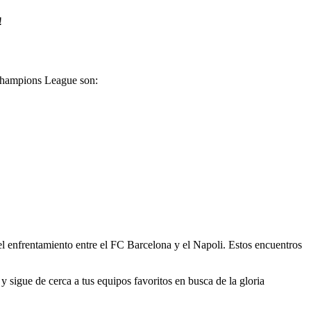
!
 Champions League son:
l enfrentamiento entre el FC Barcelona y el Napoli. Estos encuentros
sigue de cerca a tus equipos favoritos en busca de la gloria