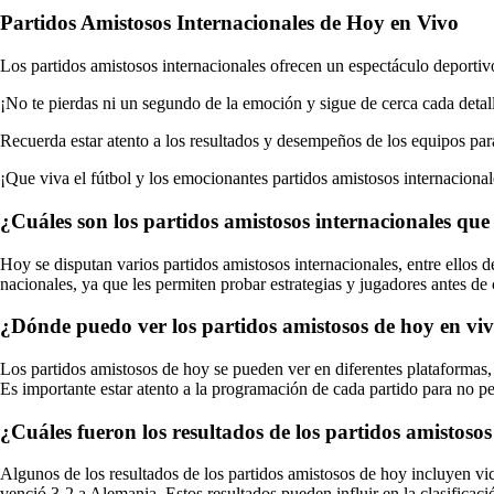
Partidos Amistosos Internacionales de Hoy en Vivo
Los partidos amistosos internacionales ofrecen un espectáculo deportivo
¡No te pierdas ni un segundo de la emoción y sigue de cerca cada detall
Recuerda estar atento a los resultados y desempeños de los equipos para
¡Que viva el fútbol y los emocionantes partidos amistosos internaciona
¿Cuáles son los partidos amistosos internacionales que
Hoy se disputan varios partidos amistosos internacionales, entre ellos 
nacionales, ya que les permiten probar estrategias y jugadores antes de 
¿Dónde puedo ver los partidos amistosos de hoy en vi
Los partidos amistosos de hoy se pueden ver en diferentes plataformas, 
Es importante estar atento a la programación de cada partido para no p
¿Cuáles fueron los resultados de los partidos amistoso
Algunos de los resultados de los partidos amistosos de hoy incluyen vi
venció 3-2 a Alemania. Estos resultados pueden influir en la clasificaci