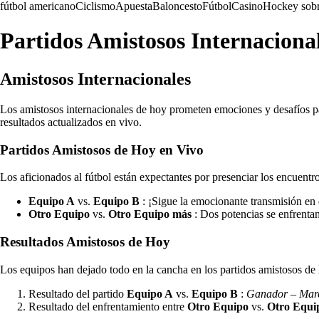
fútbol americano
Ciclismo
Apuesta
Baloncesto
Fútbol
Casino
Hockey sobr
Partidos Amistosos Internaciona
Amistosos Internacionales
Los amistosos internacionales de hoy prometen emociones y desafíos par
resultados actualizados en vivo.
Partidos Amistosos de Hoy en Vivo
Los aficionados al fútbol están expectantes por presenciar los encuentro
Equipo A
vs.
Equipo B
: ¡Sigue la emocionante transmisión en 
Otro Equipo
vs.
Otro Equipo más
: Dos potencias se enfrentan
Resultados Amistosos de Hoy
Los equipos han dejado todo en la cancha en los partidos amistosos de 
Resultado del partido
Equipo A
vs.
Equipo B
:
Ganador – Mar
Resultado del enfrentamiento entre
Otro Equipo
vs.
Otro Equi