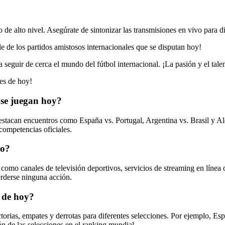
 de alto nivel. Asegúrate de sintonizar las transmisiones en vivo para d
e de los partidos amistosos internacionales que se disputan hoy!
 seguir de cerca el mundo del fútbol internacional. ¡La pasión y el tal
les de hoy!
 se juegan hoy?
destacan encuentros como España vs. Portugal, Argentina vs. Brasil y Al
competencias oficiales.
vo?
como canales de televisión deportivos, servicios de streaming en línea 
erderse ninguna acción.
s de hoy?
ctorias, empates y derrotas para diferentes selecciones. Por ejemplo, E
ón de las selecciones en el ranking mundial.