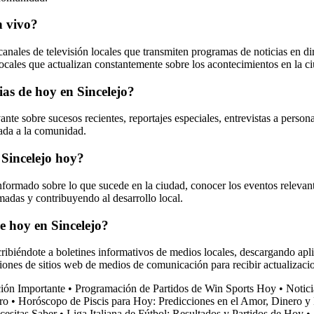
n vivo?
 canales de televisión locales que transmiten programas de noticias en d
locales que actualizan constantemente sobre los acontecimientos en la c
ias de hoy en Sincelejo?
nte sobre sucesos recientes, reportajes especiales, entrevistas a person
mada a la comunidad.
e Sincelejo hoy?
 informado sobre lo que sucede en la ciudad, conocer los eventos relevant
madas y contribuyendo al desarrollo local.
de hoy en Sincelejo?
scribiéndote a boletines informativos de medios locales, descargando apl
aciones de sitios web de medios de comunicación para recibir actualizaci
ción Importante
•
Programación de Partidos de Win Sports Hoy
•
Notici
ro
•
Horóscopo de Piscis para Hoy: Predicciones en el Amor, Dinero y
cesitas Saber
•
Liga Italiana de Fútbol: Resultados y Partidos de Hoy
•