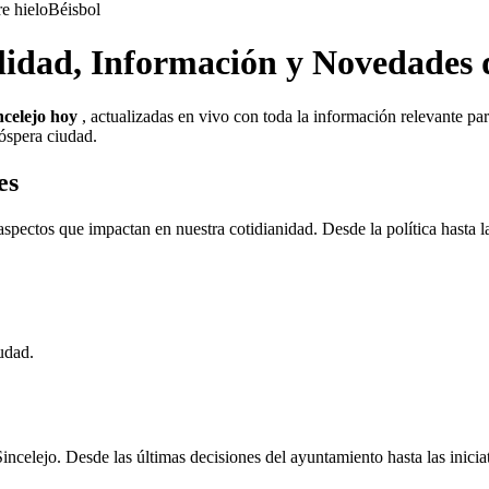
e hielo
Béisbol
alidad, Información y Novedades 
ncelejo hoy
, actualizadas en vivo con toda la información relevante pa
óspera ciudad.
es
 aspectos que impactan en nuestra cotidianidad. Desde la política hasta 
udad.
e Sincelejo. Desde las últimas decisiones del ayuntamiento hasta las ini