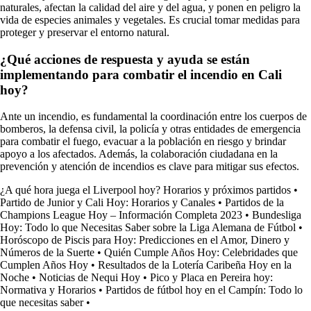
naturales, afectan la calidad del aire y del agua, y ponen en peligro la
vida de especies animales y vegetales. Es crucial tomar medidas para
proteger y preservar el entorno natural.
¿Qué acciones de respuesta y ayuda se están
implementando para combatir el incendio en Cali
hoy?
Ante un incendio, es fundamental la coordinación entre los cuerpos de
bomberos, la defensa civil, la policía y otras entidades de emergencia
para combatir el fuego, evacuar a la población en riesgo y brindar
apoyo a los afectados. Además, la colaboración ciudadana en la
prevención y atención de incendios es clave para mitigar sus efectos.
¿A qué hora juega el Liverpool hoy? Horarios y próximos partidos
•
Partido de Junior y Cali Hoy: Horarios y Canales
•
Partidos de la
Champions League Hoy – Información Completa 2023
•
Bundesliga
Hoy: Todo lo que Necesitas Saber sobre la Liga Alemana de Fútbol
•
Horóscopo de Piscis para Hoy: Predicciones en el Amor, Dinero y
Números de la Suerte
•
Quién Cumple Años Hoy: Celebridades que
Cumplen Años Hoy
•
Resultados de la Lotería Caribeña Hoy en la
Noche
•
Noticias de Nequi Hoy
•
Pico y Placa en Pereira hoy:
Normativa y Horarios
•
Partidos de fútbol hoy en el Campín: Todo lo
que necesitas saber
•