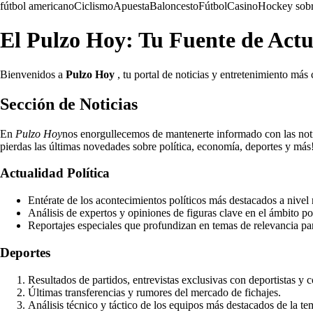
fútbol americano
Ciclismo
Apuesta
Baloncesto
Fútbol
Casino
Hockey sobr
El Pulzo Hoy: Tu Fuente de Actu
Bienvenidos a
Pulzo Hoy
, tu portal de noticias y entretenimiento más
Sección de Noticias
En
Pulzo Hoy
nos enorgullecemos de mantenerte informado con las noti
pierdas las últimas novedades sobre política, economía, deportes y más
Actualidad Política
Entérate de los acontecimientos políticos más destacados a nivel 
Análisis de expertos y opiniones de figuras clave en el ámbito pol
Reportajes especiales que profundizan en temas de relevancia par
Deportes
Resultados de partidos, entrevistas exclusivas con deportistas y 
Últimas transferencias y rumores del mercado de fichajes.
Análisis técnico y táctico de los equipos más destacados de la t