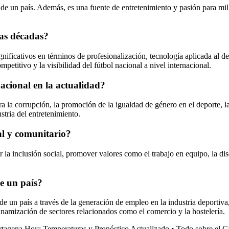
a de un país. Además, es una fuente de entretenimiento y pasión para m
mas décadas?
ificativos en términos de profesionalización, tecnología aplicada al dep
petitivo y la visibilidad del fútbol nacional a nivel internacional.
nacional en la actualidad?
ra la corrupción, la promoción de la igualdad de género en el deporte, la
stria del entretenimiento.
al y comunitario?
r la inclusión social, promover valores como el trabajo en equipo, la dis
de un país?
e un país a través de la generación de empleo en la industria deportiva, 
inamización de sectores relacionados como el comercio y la hostelería.
rtagena Hoy: Temperaturas y Pronóstico Actualizado
•
Todo sobre el C