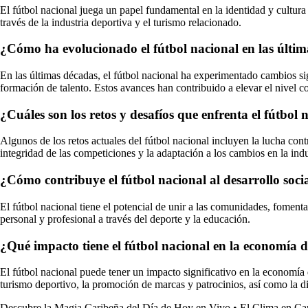
El fútbol nacional juega un papel fundamental en la identidad y cultur
través de la industria deportiva y el turismo relacionado.
¿Cómo ha evolucionado el fútbol nacional en las últi
En las últimas décadas, el fútbol nacional ha experimentado cambios sign
formación de talento. Estos avances han contribuido a elevar el nivel com
¿Cuáles son los retos y desafíos que enfrenta el fútbol 
Algunos de los retos actuales del fútbol nacional incluyen la lucha cont
integridad de las competiciones y la adaptación a los cambios en la indu
¿Cómo contribuye el fútbol nacional al desarrollo soci
El fútbol nacional tiene el potencial de unir a las comunidades, fomenta
personal y profesional a través del deporte y la educación.
¿Qué impacto tiene el fútbol nacional en la economía 
El fútbol nacional puede tener un impacto significativo en la economía d
turismo deportivo, la promoción de marcas y patrocinios, así como la d
Descubre la Magia Caribeña del Día de Hoy en Vivo
•
El Clima en Ca