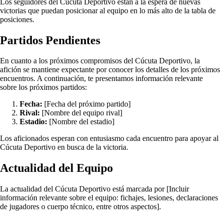
Los seguidores del Cúcuta Deportivo están a la espera de nuevas
victorias que puedan posicionar al equipo en lo más alto de la tabla de
posiciones.
Partidos Pendientes
En cuanto a los próximos compromisos del Cúcuta Deportivo, la
afición se mantiene expectante por conocer los detalles de los próximos
encuentros. A continuación, te presentamos información relevante
sobre los próximos partidos:
Fecha:
[Fecha del próximo partido]
Rival:
[Nombre del equipo rival]
Estadio:
[Nombre del estadio]
Los aficionados esperan con entusiasmo cada encuentro para apoyar al
Cúcuta Deportivo en busca de la victoria.
Actualidad del Equipo
La actualidad del Cúcuta Deportivo está marcada por [Incluir
información relevante sobre el equipo: fichajes, lesiones, declaraciones
de jugadores o cuerpo técnico, entre otros aspectos].