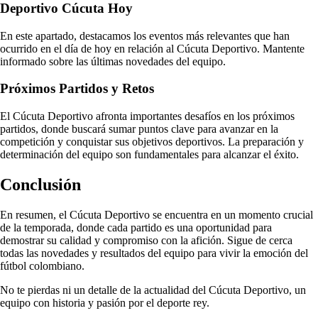
Deportivo Cúcuta Hoy
En este apartado, destacamos los eventos más relevantes que han
ocurrido en el día de hoy en relación al Cúcuta Deportivo. Mantente
informado sobre las últimas novedades del equipo.
Próximos Partidos y Retos
El Cúcuta Deportivo afronta importantes desafíos en los próximos
partidos, donde buscará sumar puntos clave para avanzar en la
competición y conquistar sus objetivos deportivos. La preparación y
determinación del equipo son fundamentales para alcanzar el éxito.
Conclusión
En resumen, el Cúcuta Deportivo se encuentra en un momento crucial
de la temporada, donde cada partido es una oportunidad para
demostrar su calidad y compromiso con la afición. Sigue de cerca
todas las novedades y resultados del equipo para vivir la emoción del
fútbol colombiano.
No te pierdas ni un detalle de la actualidad del Cúcuta Deportivo, un
equipo con historia y pasión por el deporte rey.