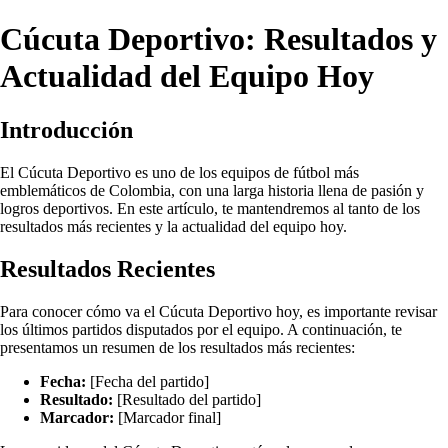
Cúcuta Deportivo: Resultados y
Actualidad del Equipo Hoy
Introducción
El Cúcuta Deportivo es uno de los equipos de fútbol más
emblemáticos de Colombia, con una larga historia llena de pasión y
logros deportivos. En este artículo, te mantendremos al tanto de los
resultados más recientes y la actualidad del equipo hoy.
Resultados Recientes
Para conocer cómo va el Cúcuta Deportivo hoy, es importante revisar
los últimos partidos disputados por el equipo. A continuación, te
presentamos un resumen de los resultados más recientes:
Fecha:
[Fecha del partido]
Resultado:
[Resultado del partido]
Marcador:
[Marcador final]