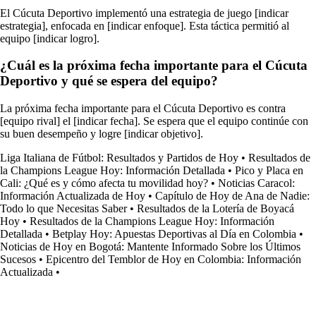
El Cúcuta Deportivo implementó una estrategia de juego [indicar
estrategia], enfocada en [indicar enfoque]. Esta táctica permitió al
equipo [indicar logro].
¿Cuál es la próxima fecha importante para el Cúcuta
Deportivo y qué se espera del equipo?
La próxima fecha importante para el Cúcuta Deportivo es contra
[equipo rival] el [indicar fecha]. Se espera que el equipo continúe con
su buen desempeño y logre [indicar objetivo].
Liga Italiana de Fútbol: Resultados y Partidos de Hoy
•
Resultados de
la Champions League Hoy: Información Detallada
•
Pico y Placa en
Cali: ¿Qué es y cómo afecta tu movilidad hoy?
•
Noticias Caracol:
Información Actualizada de Hoy
•
Capítulo de Hoy de Ana de Nadie:
Todo lo que Necesitas Saber
•
Resultados de la Lotería de Boyacá
Hoy
•
Resultados de la Champions League Hoy: Información
Detallada
•
Betplay Hoy: Apuestas Deportivas al Día en Colombia
•
Noticias de Hoy en Bogotá: Mantente Informado Sobre los Últimos
Sucesos
•
Epicentro del Temblor de Hoy en Colombia: Información
Actualizada
•