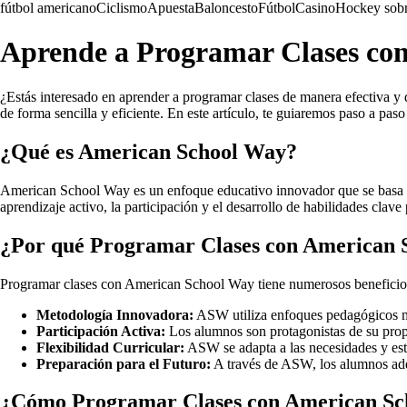
fútbol americano
Ciclismo
Apuesta
Baloncesto
Fútbol
Casino
Hockey sobr
Aprende a Programar Clases co
¿Estás interesado en aprender a programar clases de manera efectiva 
de forma sencilla y eficiente. En este artículo, te guiaremos paso a 
¿Qué es American School Way?
American School Way es un enfoque educativo innovador que se basa en 
aprendizaje activo, la participación y el desarrollo de habilidades cla
¿Por qué Programar Clases con American 
Programar clases con American School Way tiene numerosos beneficios.
Metodología Innovadora:
ASW utiliza enfoques pedagógicos mod
Participación Activa:
Los alumnos son protagonistas de su propi
Flexibilidad Curricular:
ASW se adapta a las necesidades y esti
Preparación para el Futuro:
A través de ASW, los alumnos adqu
¿Cómo Programar Clases con American Sc