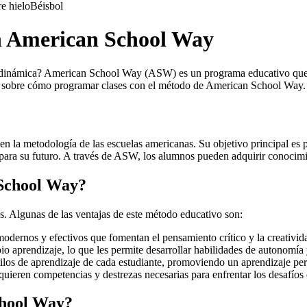
e hielo
Béisbol
n American School Way
y dinámica? American School Way (ASW) es un programa educativo que te
paso sobre cómo programar clases con el método de American School Way.
la metodología de las escuelas americanas. Su objetivo principal es pr
ve para su futuro. A través de ASW, los alumnos pueden adquirir conocimi
School Way?
 Algunas de las ventajas de este método educativo son:
ernos y efectivos que fomentan el pensamiento crítico y la creativid
o aprendizaje, lo que les permite desarrollar habilidades de autonomía 
los de aprendizaje de cada estudiante, promoviendo un aprendizaje pers
ieren competencias y destrezas necesarias para enfrentar los desafíos 
hool Way?