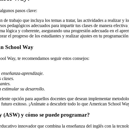
algunos pasos clave:
de trabajo que incluya los temas a tratar, las actividades a realizar y l
rsos pedagógicos adecuados para impartir tus clases de manera efectiva y
rma lógica y coherente, asegurando una progresión adecuada en el apren
rar el progreso de los estudiantes y realizar ajustes en tu programación 
an School Way
hool Way, te recomendamos seguir estos consejos:
e enseñanza-aprendizaje.
 clases.
antes.
 estimular su desarrollo.
lente opción para aquellos docentes que desean implementar metodolog
un futuro exitoso. ¡Anímate a descubrir todo lo que American School Way
ay (ASW) y cómo se puede programar?
ativo innovador que combina la enseñanza del inglés con la tecnologí