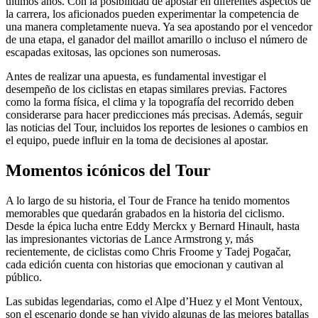
últimos años. Con la posibilidad de apostar en diferentes aspectos de
la carrera, los aficionados pueden experimentar la competencia de
una manera completamente nueva. Ya sea apostando por el vencedor
de una etapa, el ganador del maillot amarillo o incluso el número de
escapadas exitosas, las opciones son numerosas.
Antes de realizar una apuesta, es fundamental investigar el
desempeño de los ciclistas en etapas similares previas. Factores
como la forma física, el clima y la topografía del recorrido deben
considerarse para hacer predicciones más precisas. Además, seguir
las noticias del Tour, incluidos los reportes de lesiones o cambios en
el equipo, puede influir en la toma de decisiones al apostar.
Momentos icónicos del Tour
A lo largo de su historia, el Tour de France ha tenido momentos
memorables que quedarán grabados en la historia del ciclismo.
Desde la épica lucha entre Eddy Merckx y Bernard Hinault, hasta
las impresionantes victorias de Lance Armstrong y, más
recientemente, de ciclistas como Chris Froome y Tadej Pogačar,
cada edición cuenta con historias que emocionan y cautivan al
público.
Las subidas legendarias, como el Alpe d’Huez y el Mont Ventoux,
son el escenario donde se han vivido algunas de las mejores batallas