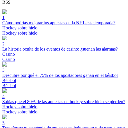
RSS
1
Cómo podrías mejorar tus apuestas en la NHL este temporada?
Hockey sobre hielo
Hockey sobre hielo
2
La historia oculta de los eventos de casino: ¿suenan las alarmas?
Casino
Casino
3
Descubre por qué el 75% de los apostadores ganan en el béisbol
Béisbol
Béisbol
4
Sabías que el 80% de las apuestas en hockey sobre hielo se pierden?
Hockey sobre hielo
Hockey sobre hielo
5
Transforma tu estrategia de apuestas en baloncesto: guía paso a paso