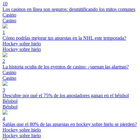
10
Los casinos en línea son seguros: desmitificando los mitos comunes
Casino
Casino
1
Cómo podrías mejorar tus apuestas en la NHL este temporada?
Hockey sobre hielo
Hockey sobre hielo
2
La historia oculta de los eventos de casino: ¿suenan las alarmas?
Casino
Casino
3
Descubre por qué el 75% de los apostadores ganan en el béisbol
Béisbol
Béisbol
4
Sabías que el 80% de las apuestas en hockey sobre hielo se pierden?
Hockey sobre hielo
Hockey sobre hielo