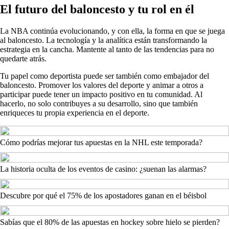
El futuro del baloncesto y tu rol en él
La NBA continúa evolucionando, y con ella, la forma en que se juega
al baloncesto. La tecnología y la analítica están transformando la
estrategia en la cancha. Mantente al tanto de las tendencias para no
quedarte atrás.
Tu papel como deportista puede ser también como embajador del
baloncesto. Promover los valores del deporte y animar a otros a
participar puede tener un impacto positivo en tu comunidad. Al
hacerlo, no solo contribuyes a su desarrollo, sino que también
enriqueces tu propia experiencia en el deporte.
Cómo podrías mejorar tus apuestas en la NHL este temporada?
La historia oculta de los eventos de casino: ¿suenan las alarmas?
Descubre por qué el 75% de los apostadores ganan en el béisbol
Sabías que el 80% de las apuestas en hockey sobre hielo se pierden?