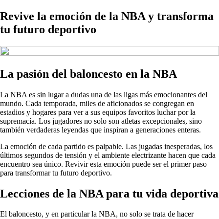
Revive la emoción de la NBA y transforma
tu futuro deportivo
La pasión del baloncesto en la NBA
La NBA es sin lugar a dudas una de las ligas más emocionantes del
mundo. Cada temporada, miles de aficionados se congregan en
estadios y hogares para ver a sus equipos favoritos luchar por la
supremacía. Los jugadores no solo son atletas excepcionales, sino
también verdaderas leyendas que inspiran a generaciones enteras.
La emoción de cada partido es palpable. Las jugadas inesperadas, los
últimos segundos de tensión y el ambiente electrizante hacen que cada
encuentro sea único. Revivir esta emoción puede ser el primer paso
para transformar tu futuro deportivo.
Lecciones de la NBA para tu vida deportiva
El baloncesto, y en particular la NBA, no solo se trata de hacer