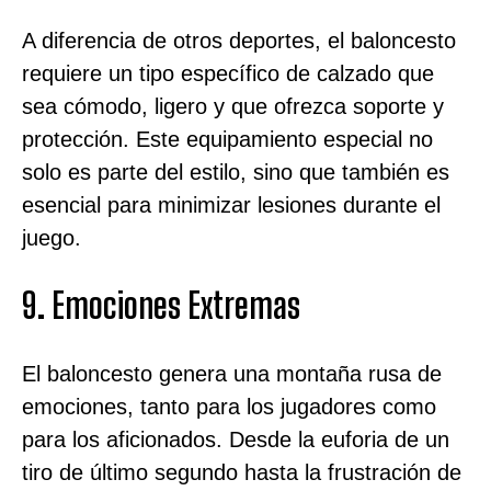
A diferencia de otros deportes, el baloncesto
requiere un tipo específico de calzado que
sea cómodo, ligero y que ofrezca soporte y
protección. Este equipamiento especial no
solo es parte del estilo, sino que también es
esencial para minimizar lesiones durante el
juego.
9. Emociones Extremas
El baloncesto genera una montaña rusa de
emociones, tanto para los jugadores como
para los aficionados. Desde la euforia de un
tiro de último segundo hasta la frustración de