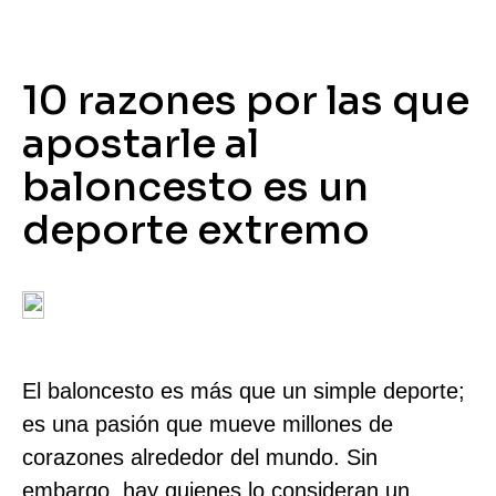
10 razones por las que
apostarle al
baloncesto es un
deporte extremo
El baloncesto es más que un simple deporte;
es una pasión que mueve millones de
corazones alrededor del mundo. Sin
embargo, hay quienes lo consideran un