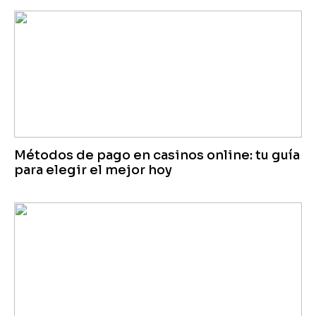
Métodos de pago en casinos online: tu guía
para elegir el mejor hoy