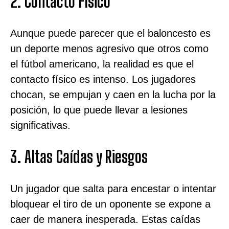
2. Contacto Físico
Aunque puede parecer que el baloncesto es
un deporte menos agresivo que otros como
el fútbol americano, la realidad es que el
contacto físico es intenso. Los jugadores
chocan, se empujan y caen en la lucha por la
posición, lo que puede llevar a lesiones
significativas.
3. Altas Caídas y Riesgos
Un jugador que salta para encestar o intentar
bloquear el tiro de un oponente se expone a
caer de manera inesperada. Estas caídas