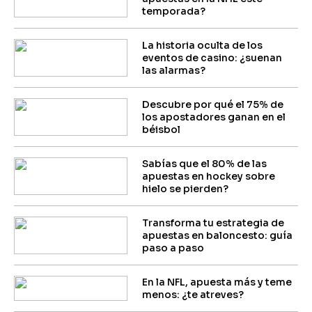
temporada?
La historia oculta de los
eventos de casino: ¿suenan
las alarmas?
Descubre por qué el 75% de
los apostadores ganan en el
béisbol
Sabías que el 80% de las
apuestas en hockey sobre
hielo se pierden?
Transforma tu estrategia de
apuestas en baloncesto: guía
paso a paso
En la NFL, apuesta más y teme
menos: ¿te atreves?