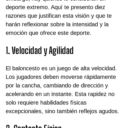
deporte extremo. Aquí te presento diez
razones que justifican esta visión y que te
harán reflexionar sobre la intensidad y la
emoción que ofrece este deporte.
1. Velocidad y Agilidad
El baloncesto es un juego de alta velocidad.
Los jugadores deben moverse rápidamente
por la cancha, cambiando de dirección y
acelerando en un instante. Esta rapidez no
solo requiere habilidades físicas
excepcionales, sino también reflejos agudos.